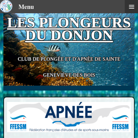
≡
Menu
LES PLONGEURS
DU DONJON
CLUB DE PLONGÉE ET D'APNÉE DE SAINTE
GENEVIÈVE DES BOIS