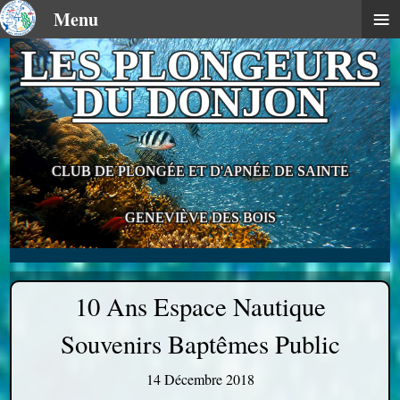
≡
Menu
LES PLONGEURS
DU DONJON
CLUB DE PLONGÉE ET D'APNÉE DE SAINTE
GENEVIÈVE DES BOIS
10 Ans Espace Nautique
Souvenirs Baptêmes Public
14 Décembre 2018