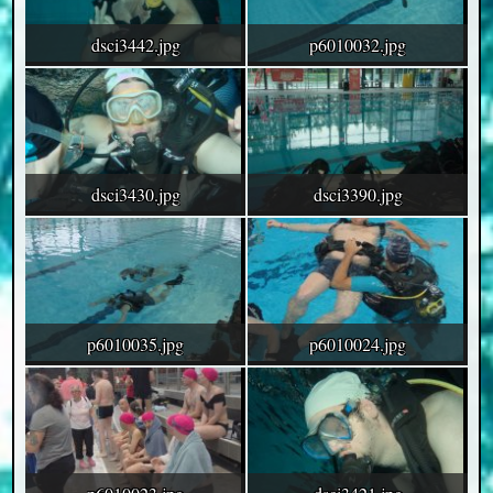
dsci3442.jpg
p6010032.jpg
dsci3430.jpg
dsci3390.jpg
p6010035.jpg
p6010024.jpg