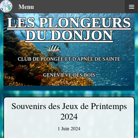
≡
Menu
LES PLONGEURS
DU DONJON
CLUB DE PLONGÉE ET D'APNÉE DE SAINTE
GENEVIÈVE DES BOIS
Souvenirs des Jeux de Printemps
2024
1 Juin 2024